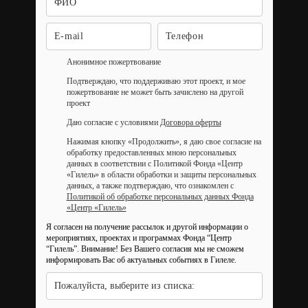
Анонимное пожертвование
Подтверждаю, что поддерживаю этот проект, и мое
пожертвование не может быть зачислено на другой
проект
Даю согласие с условиями
Договора оферты
Нажимая кнопку «Продолжить», я даю свое согласие на
обработку предоставленных мною персональных
данных в соответствии с Политикой Фонда «Центр
«Гилель» в области обработки и защиты персональных
данных, а также подтверждаю, что ознакомлен с
Политикой об обработке персональных данных Фонда
«Центр «Гилель»
Я согласен на получение рассылок и другой информации о
мероприятиях, проектах и программах Фонда “Центр
“Гилель”.
Внимание! Без Вашего согласия мы не сможем
информировать Вас об актуальных событиях в Гилеле.
Пожалуйста, выберите из списка: