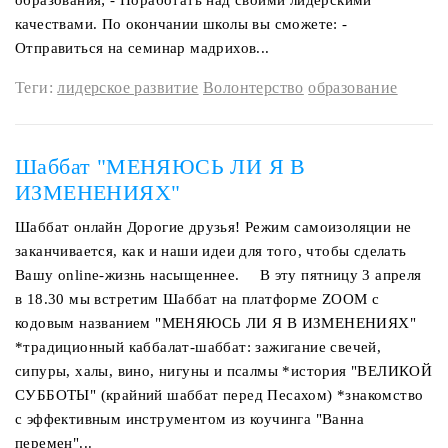
образования; - Поработать над своими лидерскими
качествами. По окончании школы вы сможете: -
Отправиться на семинар мадрихов...
Теги:
лидерское развитие
Волонтерство
образование
Шаббат "МЕНЯЮСЬ ЛИ Я В
ИЗМЕНЕНИЯХ"
Шаббат онлайн Дорогие друзья! Режим самоизоляции не
заканчивается, как и наши идеи для того, чтобы сделать
Вашу online-жизнь насыщеннее. ⠀ В эту пятницу 3 апреля
в 18.30 мы встретим Шаббат на платформе ZOOM с
кодовым названием "МЕНЯЮСЬ ЛИ Я В ИЗМЕНЕНИЯХ" ⠀
*традиционный каббалат-шаббат: зажигание свечей,
сипуры, халы, вино, нигуны и псалмы *история "ВЕЛИКОЙ
СУББОТЫ" (крайний шаббат перед Песахом) *знакомство
с эффективным инструментом из коучинга "Ванна
перемен"...