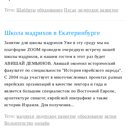
Теги:
Шаббаты
образование
Песах
лидерское развитие
Школа мадрихов в Екатеринбурге
Занятие для школы мадрихов Уже в эту среду мы на
платформе ZOOM проведем очередную встречу нашей
школы мадрихов, и нашим гостем в этот раз будет
АВИШАЙ ДЕМЬЯНОВ. Авишай окончил исторический
факультет по специальности "История еврейского народа".
С 2004 года участвует в многочисленных проектах разных
еврейских организаций в качестве лектора и гида и
является большим специалистом по Восточной Европе,
архитектуре синагог, еврейской эпиграфике а также
истории Израиля. Для получения...
Теги:
мадрихи
лидерское развитие
образование
актив
Волонтерство
онлайн