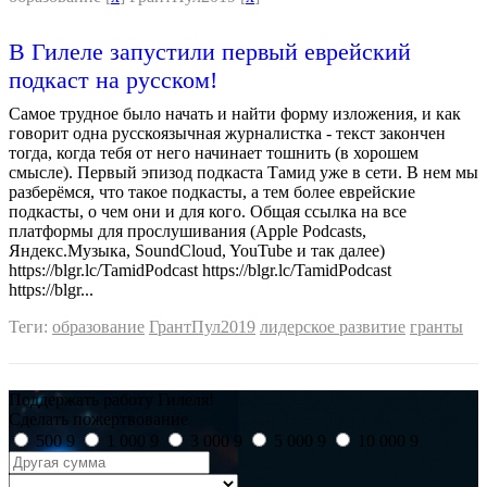
В Гилеле запустили первый еврейский
подкаст на русском!
Самое трудное было начать и найти форму изложения, и как
говорит одна русскоязычная журналистка - текст закончен
тогда, когда тебя от него начинает тошнить (в хорошем
смысле). Первый эпизод подкаста Тамид уже в сети. В нем мы
разберёмся, что такое подкасты, а тем более еврейские
подкасты, о чем они и для кого. Общая ссылка на все
платформы для прослушивания (Apple Podcasts,
Яндекс.Музыка, SoundCloud, YouTube и так далее)
https://blgr.lc/TamidPodcast https://blgr.lc/TamidPodcast
https://blgr...
Теги:
образование
ГрантПул2019
лидерское развитие
гранты
Поддержать работу Гилеля!
Сделать пожертвование
500
9
1 000
9
3 000
9
5 000
9
10 000
9