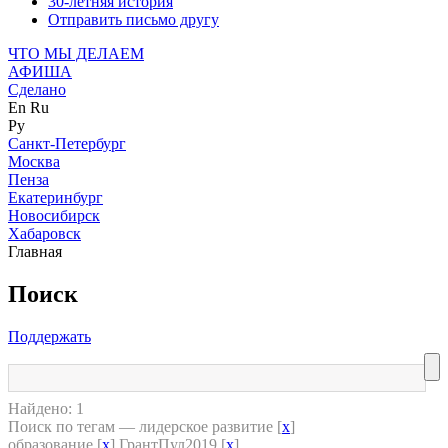
30-летняя история
Отправить письмо другу
ЧТО МЫ ДЕЛАЕМ
АФИША
Сделано
En
Ru
Ру
Санкт-Петербург
Москва
Пенза
Екатеринбург
Новосибирск
Хабаровск
Главная
Поиск
Поддержать
Найдено: 1
Поиск по тегам — лидерское развитие [
x
]
образование [
x
] ГрантПул2019 [
x
]