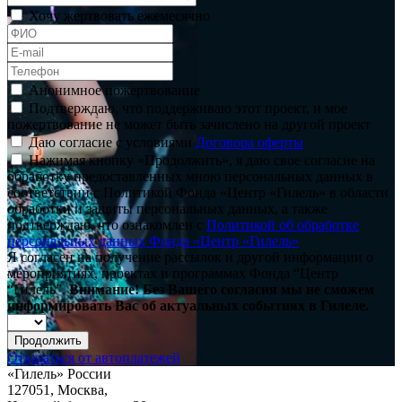
Хочу жертвовать ежемесячно
Анонимное пожертвование
Подтверждаю, что поддерживаю этот проект, и мое
пожертвование не может быть зачислено на другой проект
Даю согласие с условиями
Договора оферты
Нажимая кнопку «Продолжить», я даю свое согласие на
обработку предоставленных мною персональных данных в
соответствии с Политикой Фонда «Центр «Гилель» в области
обработки и защиты персональных данных, а также
подтверждаю, что ознакомлен с
Политикой об обработке
персональных данных Фонда «Центр «Гилель»
Я согласен на получение рассылок и другой информации о
мероприятиях, проектах и программах Фонда “Центр
“Гилель”.
Внимание! Без Вашего согласия мы не сможем
информировать Вас об актуальных событиях в Гилеле.
Продолжить
Отказаться от автоплатежей
«Гилель» России
127051, Москва,