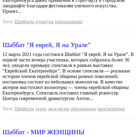
Екатеринбурга давно привычны к стрит-арту в городском
ландшафте благодаря фестивалям уличного искусства.
Проект...
Теги:
Шаббаты
культура
просвещение
Шаббат "Я еврей, Я на Урале"
12 марта 2021 года состоялся Шаббат "Я еврей. Я на Урале". В
первой части вечера участники, которых собралось более 30
чел, увидели премьеру спектакля в рамках выставки
"Еврейский Екатеринбург". В основе спектакля — реальные
истории членов еврейской общины разных поколений;
постановка состоит из небольших монологов. В качестве
актеров выступают волонтеры — члены еврейской общины
Екатеринбурга. Спектакль поставил главный режиссер
Центра современной драматургии Антон...
Теги:
Шаббаты
театр
экскурсия
образование
просвещение
Шаббат - МИР ЖЕНЩИНЫ