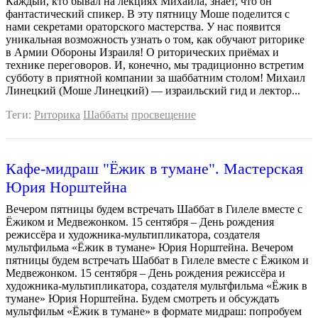
Каждый, кто бывал на лекциях Михаила, знает, что он
фантастический спикер. В эту пятницу Моше поделится с
нами секретами ораторского мастерства. У нас появится
уникальная возможность узнать о том, как обучают риторике
в Армии Обороны Израиля! О риторических приёмах и
технике переговоров. И, конечно, мы традиционно встретим
субботу в приятной компании за шаббатним столом! Михаил
Линецкий (Моше Линецкий) — израильский гид и лектор...
Теги:
Риторика
Шаббаты
просвещение
Кафе-мидраш "Ёжик в тумане". Мастерская
Юрия Норштейна
Вечером пятницы будем встречать Шаббат в Гилеле вместе с
Ёжиком и Медвежонком. 15 сентября – День рождения
режиссёра и художника-мультипликатора, создателя
мультфильма «Ёжик в тумане» Юрия Норштейна. Вечером
пятницы будем встречать Шаббат в Гилеле вместе с Ёжиком и
Медвежонком. 15 сентября – День рождения режиссёра и
художника-мультипликатора, создателя мультфильма «Ёжик в
тумане» Юрия Норштейна. Будем смотреть и обсуждать
мультфильм «Ёжик в тумане» в формате мидраш: попробуем