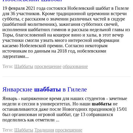
19 февраля 2021 года состоялся Нобелевский шаббат в Гилеле
для 36 участников. Кроме традиционной церемонии встречи
субботы, с рассказом о значении различных частей в сидуре
(шаббатний молитвенник), зажигания субботних свечей,
исполнения шаббатних гимнов и рассказа недельной главы из
Торы, благословений на кошерое вино и халы, в этот вечер
участники смогли узнать много интересной информации
касаемо Нобелевской премии. Согласно некоторым
источникам по данным на 2018 год, нобелевскими
лауреатами...
Теги:
Шаббаты
просвещение
образование
Январские
шаббаты
в Гилеле
Январь - напряженное время для наших студентов - зачетные
недели и сессии в университетах. Но наши
шаббаты
не
останавливаются даже после Новогодних праздников)) 15/01
был организован игровой шаббат, где 13 собравшихся
поделились как отметили ...
Теги:
Шаббаты
Традиция
просвещение