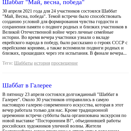
Шаббат "Май, весна, победа"
30 апреля 2021 года для 24 участников состоялся Шаббат
"Май, Весна, победа". Темой встречи было способствовать
созданию условий для формирования чувства гордости и
сохранения памяти о подвиге родных и близких участников в
Великой Отечественной войне через личные семейные
истории. Во время вечера участники узнали о вкладе
еврейского народа в победу, было рассказано о героях СССР с
еврейскими корнями, а также вспомнили подвиги родных и
близких, прошедших через эти испытания. В финале вечера...
Теги:
Шаббаты
история
просвещение
Шаббат в Галерее
В пятницу 23 апреля состоялся долгожданный "Шаббат в
Галерее". Около 30 участников отправились в самую
настоящую галерею современного искусства, которая в этот
вечер работала только для нас. Кроме традиционной
церемонии встречи субботы была организована экскурсия по
новой выставке "Посторонним В!", объединившей работы
российских художников уличной волны. Жители