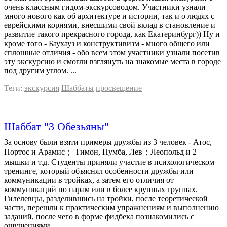
очень классным гидом-экскурсоводом. Участники узнали
много нового как об архитектуре и истории, так и о людях с
еврейскими корнями, внесшими свой вклад в становление и
развитие такого прекрасного города, как Екатеринбург)) Ну и
кроме того - Баухауз и конструктивизм - много общего или
сплошные отличия - обо всем этом участники узнали посетив
эту экскурсию и смогли взглянуть на знакомые места в городе
под другим углом. ...
Теги:
экскурсия
Шаббаты
просвещение
Шаббат "3 Обезьяны"
За основу были взяти примеры дружбы из 3 человек - Атос,
Портос и Арамис； Тимон, Пумба, Лев；Леопольд и 2
мышки и т.д. Студенты приняли участие в психологическом
тренинге, который объяснял особенности дружбы или
коммуникации в тройках, а затем его отличия от
коммуникаций по парам или в более крупных группах.
Гилелевцы, разделившись на тройки, после теоретической
части, перешли к практическим упражнениям и выполнению
заданий, после чего в форме фидбека познакомились с
ощущениями...