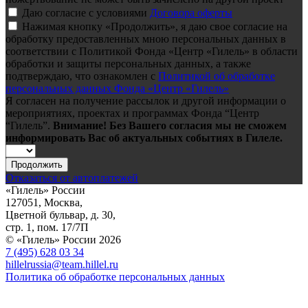
Даю согласие с условиями
Договора оферты
Нажимая кнопку «Продолжить», я даю свое согласие на
обработку предоставленных мною персональных данных в
соответствии с Политикой Фонда «Центр «Гилель» в области
обработки и защиты персональных данных, а также
подтверждаю, что ознакомлен с
Политикой об обработке
персональных данных Фонда «Центр «Гилель»
Я согласен на получение рассылок и другой информации о
мероприятиях, проектах и программах Фонда “Центр
“Гилель”.
Внимание! Без Вашего согласия мы не сможем
информировать Вас об актуальных событиях в Гилеле.
Продолжить
Отказаться от автоплатежей
«Гилель» России
127051, Москва,
Цветной бульвар, д. 30,
стр. 1, пом. 17/7П
© «Гилель» России 2026
7 (495) 628 03 34
hillelrussia@team.hillel.ru
Политика об обработке персональных данных