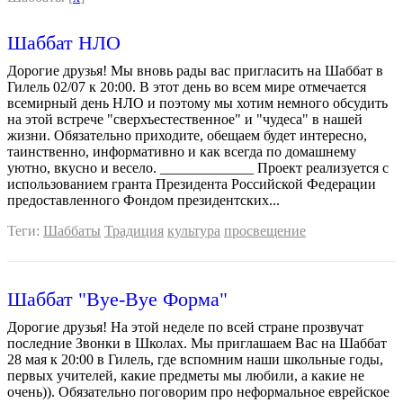
Шаббат НЛО
Дорогие друзья! Мы вновь рады вас пригласить на Шаббат в
Гилель 02/07 к 20:00. В этот день во всем мире отмечается
всемирный день НЛО и поэтому мы хотим немного обсудить
на этой встрече "сверхъестественное" и "чудеса" в нашей
жизни. Обязательно приходите, обещаем будет интересно,
таинственно, информативно и как всегда по домашнему
уютно, вкусно и весело. _____________ Проект реализуется с
использованием гранта Президента Российской Федерации
предоставленного Фондом президентских...
Теги:
Шаббаты
Традиция
культура
просвещение
Шаббат "Bye-Bye Форма"
Дорогие друзья! На этой неделе по всей стране прозвучат
последние Звонки в Школах. Мы приглашаем Вас на Шаббат
28 мая к 20:00 в Гилель, где вспомним наши школьные годы,
первых учителей, какие предметы мы любили, а какие не
очень)). Обязательно поговорим про неформальное еврейское