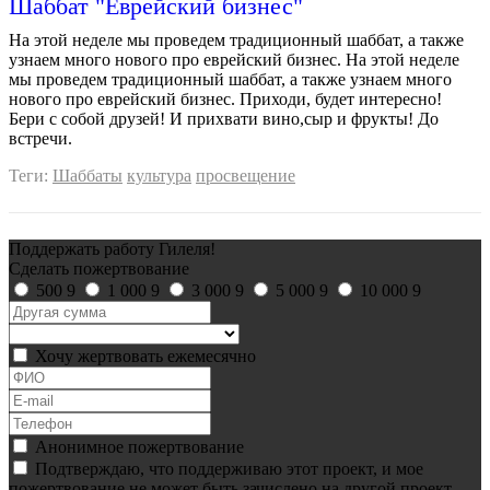
Шаббат "Еврейский бизнес"
На этой неделе мы проведем традиционный шаббат, а также
узнаем много нового про еврейский бизнес. На этой неделе
мы проведем традиционный шаббат, а также узнаем много
нового про еврейский бизнес. Приходи, будет интересно!
Бери с собой друзей! И прихвати вино,сыр и фрукты! До
встречи.
Теги:
Шаббаты
культура
просвещение
Поддержать работу Гилеля!
Сделать пожертвование
500
9
1 000
9
3 000
9
5 000
9
10 000
9
Хочу жертвовать ежемесячно
Анонимное пожертвование
Подтверждаю, что поддерживаю этот проект, и мое
пожертвование не может быть зачислено на другой проект