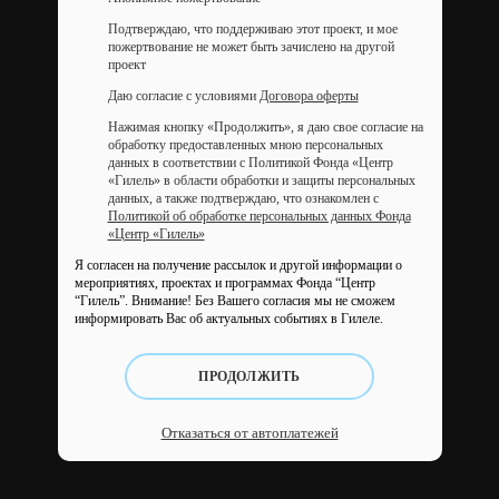
Подтверждаю, что поддерживаю этот проект, и мое
пожертвование не может быть зачислено на другой
проект
Даю согласие с условиями
Договора оферты
Нажимая кнопку «Продолжить», я даю свое согласие на
обработку предоставленных мною персональных
данных в соответствии с Политикой Фонда «Центр
«Гилель» в области обработки и защиты персональных
данных, а также подтверждаю, что ознакомлен с
Политикой об обработке персональных данных Фонда
«Центр «Гилель»
Я согласен на получение рассылок и другой информации о
мероприятиях, проектах и программах Фонда “Центр
“Гилель”.
Внимание! Без Вашего согласия мы не сможем
информировать Вас об актуальных событиях в Гилеле.
ПРОДОЛЖИТЬ
Отказаться от автоплатежей