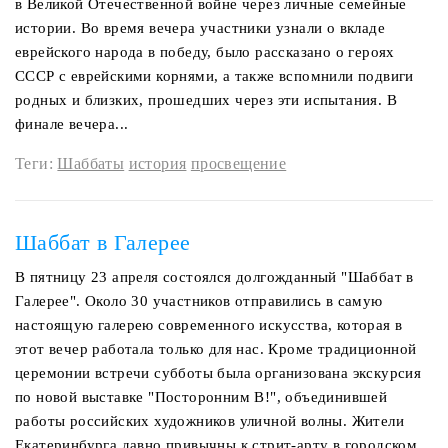
в Великой Отечественной войне через личные семейные
истории. Во время вечера участники узнали о вкладе
еврейского народа в победу, было рассказано о героях
СССР с еврейскими корнями, а также вспомнили подвиги
родных и близких, прошедших через эти испытания. В
финале вечера...
Теги:
Шаббаты
история
просвещение
Шаббат в Галерее
В пятницу 23 апреля состоялся долгожданный "Шаббат в
Галерее". Около 30 участников отправились в самую
настоящую галерею современного искусства, которая в
этот вечер работала только для нас. Кроме традиционной
церемонии встречи субботы была организована экскурсия
по новой выставке "Посторонним В!", объединившей
работы российских художников уличной волны. Жители
Екатеринбурга давно привычны к стрит-арту в городском