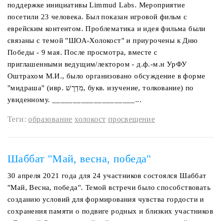
поддержке инициативы Limmud Labs. Мероприятие
посетили 23 человека. Был показан игровой фильм с
еврейским контентом. Проблематика и идея фильма были
связаны с темой "ШОА-Холокост" и приурочены к Дню
Победы - 9 мая. После просмотра, вместе с
приглашенными ведущим/лектором - д.ф.-м.н УрФУ
Оштрахом М.И., было организовано обсуждение в форме
"мидраша" (ивр. ‏מִדְרָשׁ‏‎, букв. изучение, толкование) по
увиденному. ____________________...
Теги:
образование
холокост
просвещение
Шаббат "Май, весна, победа"
30 апреля 2021 года для 24 участников состоялся Шаббат
"Май, Весна, победа". Темой встречи было способствовать
созданию условий для формирования чувства гордости и
сохранения памяти о подвиге родных и близких участников