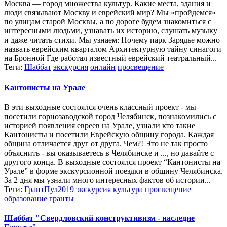
Москва — город множества культур. Какие места, здания и
люди связывают Москву и еврейский мир? Мы «пройдемся»
по улицам старой Москвы, а по дороге будем знакомиться с
интересными людьми, узнавать их историю, слушать музыку
и даже читать стихи. Мы узнаем: Почему парк Зарядье можно
назвать еврейским кварталом Архитектурную тайну синагоги
на Бронной Где работал известный еврейский театральный...
Теги:
Шаббат
экскурсия
онлайн
просвещение
Кантонисты на Урале
В эти выходные состоялся очень классный проект - мы
посетили горнозаводской город Челябинск, познакомились с
историей появления евреев на Урале, узнали кто такие
Кантонисты и посетили Еврейскую общину города. Каждая
община отличается друг от друга. Чем?! Это не так просто
объяснить - вы оказываетесь в Челябинске и ..., но давайте с
другого конца. В выходные состоялся проект “Кантонисты на
Урале” в форме экскурсионной поездки в общину Челябинска.
За 2 дня мы узнали много интересных фактов об истории...
Теги:
ГрантПул2019
экскурсия
культура
просвещение
образование
гранты
Шаббат "Свердловский конструктивизм - наследие