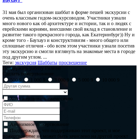
Баухауз"
31 мая был организован шаббат в форме пешей экскурсии с
очень классным гидом-экскурсоводом. Участники узнали
много нового как об архитектуре и истории, так и о людях с
еврейскими корнями, внесшими свой вклад в становление и
развитие такого прекрасного города, как Екатеринбург)) Ну и
кроме того - Баухауз и конструктивизм - много общего или
сплошные отличия - обо всем этом участники узнали посетив
эту экскурсию и смогли взглянуть на знакомые места в городе
под другим углом. ...
Теги:
экскурсия
Шаббаты
просвещение
Поддержать работу Гилеля!
Сделать пожертвование
500
9
1 000
9
3 000
9
5 000
9
10 000
9
Хочу жертвовать ежемесячно
Анонимное пожертвование
Подтверждаю, что поддерживаю этот проект, и мое
пожертвование не может быть зачислено на другой проект