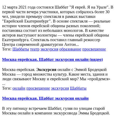
12 марта 2021 года состоялся Шаббат "Я еврей. Я на Урале". В
первой части вечера участники, которых собралось более 30
чел, увидели премьеру спектакля в рамках выставки
"Еврейский Екатеринбург". В основе спектакля — реальные
истории членов еврейской общины разных поколений;
постановка состоит из небольших монологов. В качестве
актеров выступают волонтеры — члены еврейской общины
Екатеринбурга. Спектакль поставил главный режиссер
Центра современной драматургии Антон...
Теги:
Шаббаты
театр
экскурсия
образование
просвещение
Москва еврейская. Шаббат
экскурсия
онлайн (видео)
Москва еврейская.
Экскурсия
онлайн с Эммой Бродецкой
Москва — город множества культур. Какие места, здания и
люди связывают Москву и еврейский мир? Мы «пройдемся»
...
Теги:
онлайн
просвещение
экскурсия
Шаббаты
Москва еврейская. Шаббат
экскурсия
онлайн
В эту пятницу встречаем Шаббат, гуляя по улицам старой
Москвы онлайн в компании экскурсовода Эммы Бродецкой.