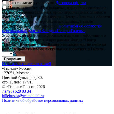
Даю согласие с условиями
Договора оферты
Нажимая кнопку «Продолжить», я даю свое согласие на
обработку предоставленных мною персональных данных в
соответствии с Политикой Фонда «Центр «Гилель» в области
обработки и защиты персональных данных, а также
подтверждаю, что ознакомлен с
Политикой об обработке
персональных данных Фонда «Центр «Гилель»
Я согласен на получение рассылок и другой информации о
мероприятиях, проектах и программах Фонда “Центр
“Гилель”.
Внимание! Без Вашего согласия мы не сможем
информировать Вас об актуальных событиях в Гилеле.
Продолжить
Отказаться от автоплатежей
«Гилель» России
127051, Москва,
Цветной бульвар, д. 30,
стр. 1, пом. 17/7П
© «Гилель» России 2026
7 (495) 628 03 34
hillelrussia@team.hillel.ru
Политика об обработке персональных данных