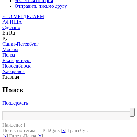
30-летняя история
Отправить письмо другу
ЧТО МЫ ДЕЛАЕМ
АФИША
Сделано
En
Ru
Ру
Санкт-Петербург
Москва
Пенза
Екатеринбург
Новосибирск
Хабаровск
Главная
Поиск
Поддержать
Найдено: 1
Поиск по тегам — PubQuiz [
x
] ГрантЛуга
[
x
] ГилельПенза [
x
]