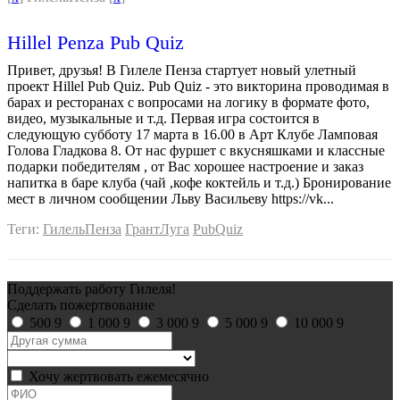
Hillel Penza Pub Quiz
Привет, друзья! В Гилеле Пенза стартует новый улетный
проект Hillel Pub Quiz. Pub Quiz - это викторина проводимая в
барах и ресторанах с вопросами на логику в формате фото,
видео, музыкальные и т.д. Первая игра состоится в
следующую субботу 17 марта в 16.00 в Арт Клубе Ламповая
Голова Гладкова 8. От нас фуршет с вкусняшками и классные
подарки победителям , от Вас хорошее настроение и заказ
напитка в баре клуба (чай ,кофе коктейль и т.д.) Бронирование
мест в личном сообщении Льву Васильеву https://vk...
Теги:
ГилельПенза
ГрантЛуга
PubQuiz
Поддержать работу Гилеля!
Сделать пожертвование
500
9
1 000
9
3 000
9
5 000
9
10 000
9
Хочу жертвовать ежемесячно