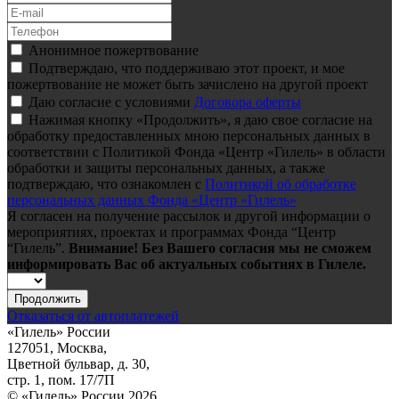
Анонимное пожертвование
Подтверждаю, что поддерживаю этот проект, и мое
пожертвование не может быть зачислено на другой проект
Даю согласие с условиями
Договора оферты
Нажимая кнопку «Продолжить», я даю свое согласие на
обработку предоставленных мною персональных данных в
соответствии с Политикой Фонда «Центр «Гилель» в области
обработки и защиты персональных данных, а также
подтверждаю, что ознакомлен с
Политикой об обработке
персональных данных Фонда «Центр «Гилель»
Я согласен на получение рассылок и другой информации о
мероприятиях, проектах и программах Фонда “Центр
“Гилель”.
Внимание! Без Вашего согласия мы не сможем
информировать Вас об актуальных событиях в Гилеле.
Продолжить
Отказаться от автоплатежей
«Гилель» России
127051, Москва,
Цветной бульвар, д. 30,
стр. 1, пом. 17/7П
© «Гилель» России 2026