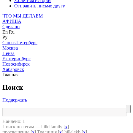
30-летняя история
Отправить письмо другу
ЧТО МЫ ДЕЛАЕМ
АФИША
Сделано
En
Ru
Ру
Санкт-Петербург
Москва
Пенза
Екатеринбург
Новосибирск
Хабаровск
Главная
Поиск
Поддержать
Найдено: 1
Поиск по тегам — hillelfamily [
x
]
просвещение [
x
] Традиция [
x
] hillelekb [
x
]