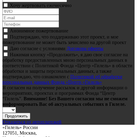
Хочу жертвовать ежемесячно
Анонимное пожертвование
Подтверждаю, что поддерживаю этот проект, и мое
пожертвование не может быть зачислено на другой проект
Даю согласие с условиями
Договора оферты
Нажимая кнопку «Продолжить», я даю свое согласие на
обработку предоставленных мною персональных данных в
соответствии с Политикой Фонда «Центр «Гилель» в области
обработки и защиты персональных данных, а также
подтверждаю, что ознакомлен с
Политикой об обработке
персональных данных Фонда «Центр «Гилель»
Я согласен на получение рассылок и другой информации о
мероприятиях, проектах и программах Фонда “Центр
“Гилель”.
Внимание! Без Вашего согласия мы не сможем
информировать Вас об актуальных событиях в Гилеле.
Продолжить
Отказаться от автоплатежей
«Гилель» России
127051, Москва,