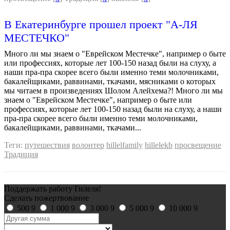
В Екатеринбурге прошел проект "А-ЛЯ
МЕСТЕЧКО"
Много ли мы знаем о "Еврейском Местечке", например о быте
или профессиях, которые лет 100-150 назад были на слуху, а
наши пра-пра скорее всего были именно теми молочниками,
бакалейщиками, раввинами, ткачами, мясниками о которых
мы читаем в произведениях Шолом Алейхема?! Много ли мы
знаем о "Еврейском Местечке", например о быте или
профессиях, которые лет 100-150 назад были на слуху, а наши
пра-пра скорее всего были именно теми молочниками,
бакалейщиками, раввинами, ткачами...
Теги:
путешествия
волонтер
hillelfamily
hillelekb
просвещение
Традиция
Поддержать работу Гилеля!
Сделать пожертвование
500
9
1 000
9
3 000
9
5 000
9
10 000
9