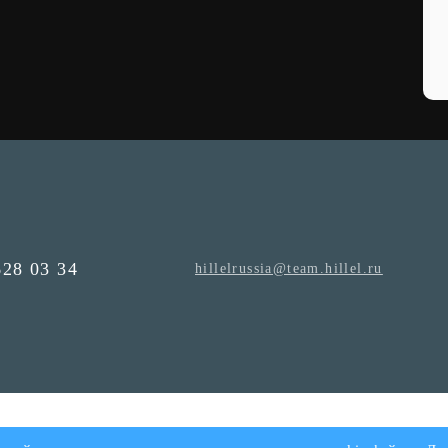
628 03 34
hillelrussia@team.hillel.ru