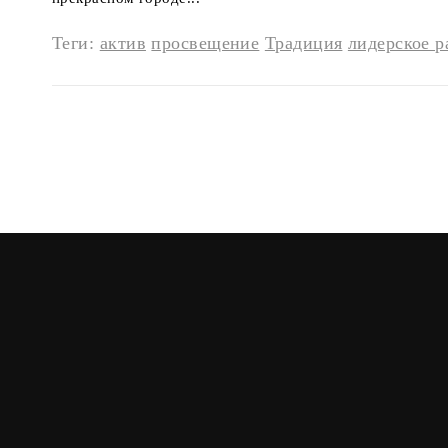
Теги:
актив
просвещение
Традиция
лидерское р