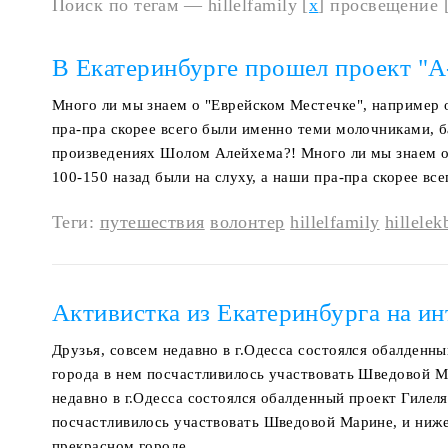
Поиск по тегам — hillelfamily [
x
] просвещение 
В Екатеринбурге прошел проект 
Много ли мы знаем о "Еврейском Местечке", например о
пра-пра скорее всего были именно теми молочниками, 
произведениях Шолом Алейхема?! Много ли мы знаем о 
100-150 назад были на слуху, а наши пра-пра скорее в
Теги:
путешествия
волонтер
hillelfamily
hillelek
Активистка из Екатеринбурга на и
Друзья, совсем недавно в г.Одесса состоялся обалденн
города в нем посчастливилось участвовать Шведовой Ма
недавно в г.Одесса состоялся обалденный проект Гилел
посчастливилось участвовать Шведовой Марине, и ниже 
прекрасном городе...