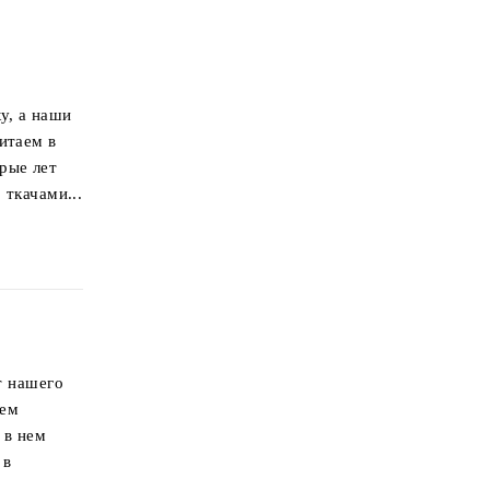
у, а наши
итаем в
рые лет
 ткачами...
т нашего
сем
 в нем
 в