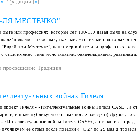
[
x
] Традиция [
x
]
"А-ЛЯ МЕСТЕЧКО"
 быте или профессиях, которые лет 100-150 назад были на слух
бакалейщиками, раввинами, ткачами, мясниками о которых мы ч
"Еврейском Местечке", например о быте или профессиях, кото
сего были именно теми молочниками, бакалейщиками, раввинами,
b
просвещение
Традиция
нтеллектуальных войнах Гилеля
ый проект Гилеля - «Интеллектуальные войны Гилеля CASE», а о
рине, и ниже публикуем ее отзыв после поездки)) Друзья, сов
я - «Интеллектуальные войны Гилеля CASE», а от нашего города
публикуем ее отзыв после поездки)) "С 27 по 29 мая я провела