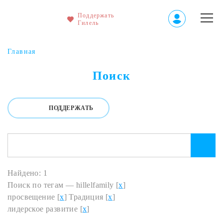
Поддержать
Гилель
Главная
Поиск
ПОДДЕРЖАТЬ
Найдено: 1
Поиск по тегам — hillelfamily [
x
]
просвещение [
x
] Традиция [
x
]
лидерское развитие [
x
]