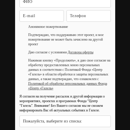
Анонимное пожертвование
Подтверждаю, что поддерживаю этот проект, и мое
пожертвование не может быть зачислено на другой
проект
Даю согласие с условиями
Договора оферты
Нажимая кнопку «Продолжить», я даю свое согласие на
обработку предоставленных мною персональных
данных в соответствии с Политикой Фонда «Центр
«Гилель» в области обработки и защиты персональных
данных, а также подтверждаю, что ознакомлен с
Политикой об обработке персональных данных Фонда
«Центр «Гилель»
Я согласен на получение рассылок и другой информации о
мероприятиях, проектах и программах Фонда “Центр
“Гилель”.
Внимание! Без Вашего согласия мы не сможем
информировать Вас об актуальных событиях в Гилеле.
Пожалуйста, выберите из списка: