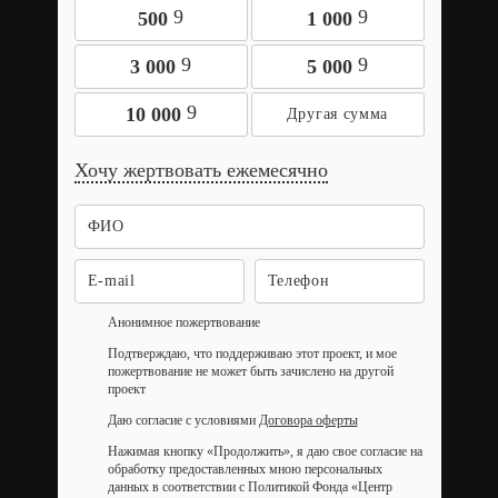
9
9
500
1 000
9
9
3 000
5 000
9
10 000
Хочу жертвовать ежемесячно
Анонимное пожертвование
Подтверждаю, что поддерживаю этот проект, и мое
пожертвование не может быть зачислено на другой
проект
Даю согласие с условиями
Договора оферты
Нажимая кнопку «Продолжить», я даю свое согласие на
обработку предоставленных мною персональных
данных в соответствии с Политикой Фонда «Центр