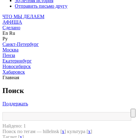
30-летняя история
Отправить письмо другу
ЧТО МЫ ДЕЛАЕМ
АФИША
Сделано
En
Ru
Ру
Санкт-Петербург
Москва
Пенза
Екатеринбург
Новосибирск
Хабаровск
Главная
Поиск
Поддержать
Найдено: 1
Поиск по тегам — hillelnsk [
x
] культура [
x
]
Таглит [
x
]