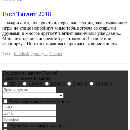
Пост
Таглит
2018
... мадрихами, послушать интересные лекции, захватывающие
игры на улице непройдут мимо тебя, встреча со старыми
друзьями и многое другое♥
Таглит
закончился уже давно...
Многие виделись последний раз только в Израиле или
аэропорту... Но у них появилась прекрасная возможность ...
Теги:
hillelnsk
культура
Таглит
Поддержать работу Гилеля!
Сделать пожертвование
500
9
1 000
9
3 000
9
5 000
9
10 000
9
Хочу жертвовать ежемесячно
Анонимное пожертвование