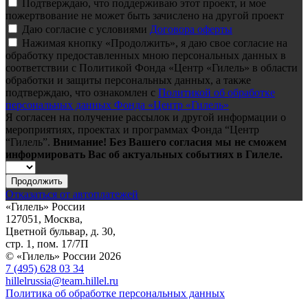
Подтверждаю, что поддерживаю этот проект, и мое
пожертвование не может быть зачислено на другой проект
Даю согласие с условиями
Договора оферты
Нажимая кнопку «Продолжить», я даю свое согласие на
обработку предоставленных мною персональных данных в
соответствии с Политикой Фонда «Центр «Гилель» в области
обработки и защиты персональных данных, а также
подтверждаю, что ознакомлен с
Политикой об обработке
персональных данных Фонда «Центр «Гилель»
Я согласен на получение рассылок и другой информации о
мероприятиях, проектах и программах Фонда “Центр
“Гилель”.
Внимание! Без Вашего согласия мы не сможем
информировать Вас об актуальных событиях в Гилеле.
Продолжить
Отказаться от автоплатежей
«Гилель» России
127051, Москва,
Цветной бульвар, д. 30,
стр. 1, пом. 17/7П
© «Гилель» России 2026
7 (495) 628 03 34
hillelrussia@team.hillel.ru
Политика об обработке персональных данных