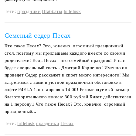
Теги:
праздники
Шаббаты
hillelnsk
Семеный седер Песах
Что такое Песах? Это, конечно, огромный праздничный
стол, поэтому мы приглашаем каждого вместе со своими
родителями! Ведь Песах - это семейный праздник! У нас
будет специальный гость - Дмитрий Карпенко! Именно он
проведет Седер расскажет и споет много интересного! Мы
встретимся с вами в уютной праздничной обстановке в
лофте P4ELA 1-ого апреля в 14:00! Рекомендуемый размер
благотворительного взноса: 300 рублей Билет действителен
на 1 персону1 Что такое Песах? Это, конечно, огромный
праздничный...
Теги:
hillelnsk
праздники
Песах