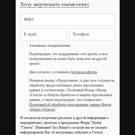
Хочу жертвовать ежемесячно
Анонимное пожертвование
Подтверждаю, что поддерживаю этот проект, и мое
пожертвование не может быть зачислено на другой
проект
Даю согласие с условиями
Договора оферты
Нажимая кнопку «Продолжить», я даю свое согласие на
обработку предоставленных мною персональных
данных в соответствии с Политикой Фонда «Центр
«Гилель» в области обработки и защиты персональных
данных, а также подтверждаю, что ознакомлен с
Политикой об обработке персональных данных Фонда
«Центр «Гилель»
Я согласен на получение рассылок и другой информации о
мероприятиях, проектах и программах Фонда “Центр
“Гилель”.
Внимание! Без Вашего согласия мы не сможем
информировать Вас об актуальных событиях в Гилеле.