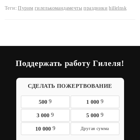
Теги:
Пурим
гилелькомандамечты
праздники
hillelnsk
Поддержать работу Гилеля!
СДЕЛАТЬ ПОЖЕРТВОВАНИЕ
9
9
500
1 000
9
9
3 000
5 000
9
10 000