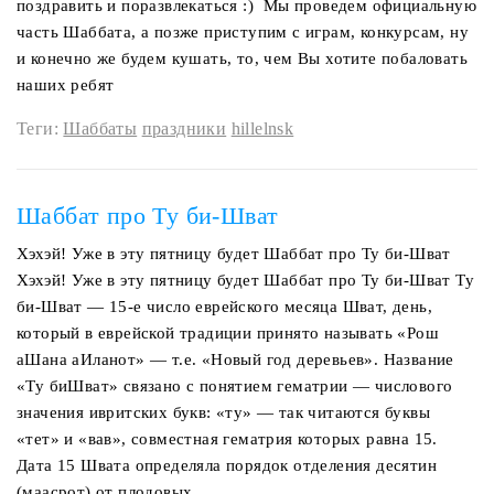
поздравить и поразвлекаться :) Мы проведем официальную
часть Шаббата, а позже приступим с играм, конкурсам, ну
и конечно же будем кушать, то, чем Вы хотите побаловать
наших ребят
Теги:
Шаббаты
праздники
hillelnsk
Шаббат про Ту би-Шват
Хэхэй! Уже в эту пятницу будет Шаббат про Ту би-Шват
Хэхэй! Уже в эту пятницу будет Шаббат про Ту би-Шват Ту
би-Шват — 15-е число еврейского месяца Шват, день,
который в еврейской традиции принято называть «Рош
аШана аИланот» — т.е. «Новый год деревьев». Название
«Ту биШват» связано с понятием гематрии — числового
значения ивритских букв: «ту» — так читаются буквы
«тет» и «вав», совместная гематрия которых равна 15.
Дата 15 Швата определяла порядок отделения десятин
(маасрот) от плодовых...